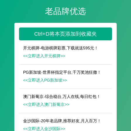
遥想公瑾当年，小乔初嫁了，雄姿英发。
羽扇纶巾，谈笑间，樯橹灰飞烟灭。
故国神游，多情应笑我，早生华发。
人生如梦，一尊还酹江月。